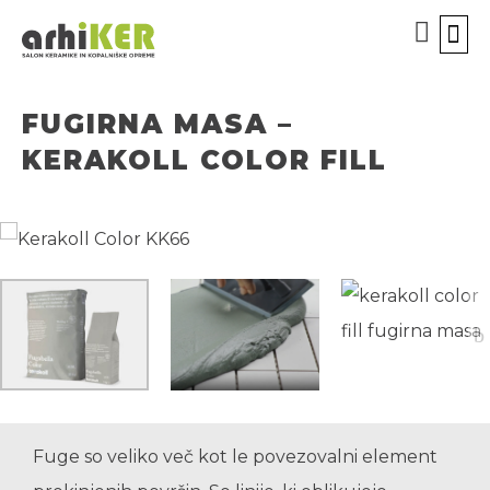
KOPALN
ORODJ
BREZPLA
ODPR
FUGIRNA MASA –
KERAKOLL COLOR FILL
Fuge so veliko več kot le povezovalni element