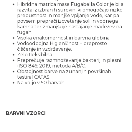
Hibridna matrica mase Fugabella Color je bila
razvita iz izbranih surovin, ki omogočajo nizko
prepustnost in manjše vpijanje vode, kar pa
povsem prepreči izcvetanje soli in vodnega
kamna ter zmanjšuje nastajanje madežev na
fugah.
Visoka enakomernost in barvna globina.
Vodoodbojna Higieničnost – preprosto
čiščenje in vzdrževanje.
Zelo fleksibilna.
Preprečuje razmnoževanje bakterij in plesni
(ISO 846: 2019, metoda A/B/C.
Obstojnost barve na zunanjih površinah
testiral CATAS.
Na voljo v 50 barvah.
BARVNI VZORCI