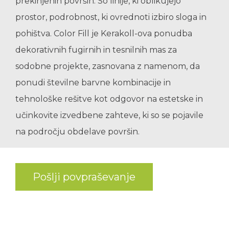
prekinjenih površin. So linije, ki oblikujejo
prostor, podrobnost, ki ovrednoti izbiro sloga in
pohištva. Color Fill je Kerakoll-ova ponudba
dekorativnih fugirnih in tesnilnih mas za
sodobne projekte, zasnovana z namenom, da
ponudi številne barvne kombinacije in
tehnološke rešitve kot odgovor na estetske in
učinkovite izvedbene zahteve, ki so se pojavile
na področju obdelave površin.
Pošlji povpraševanje