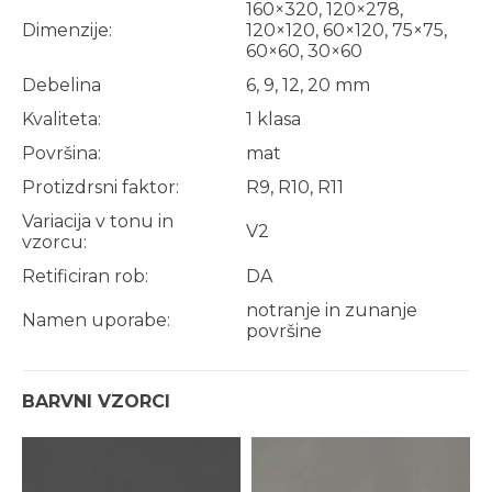
160×320, 120×278,
Dimenzije:
120×120, 60×120, 75×75,
60×60, 30×60
Debelina
6, 9, 12, 20 mm
Kvaliteta:
1 klasa
Površina:
mat
Protizdrsni faktor:
R9, R10, R11
Variacija v tonu in
V2
vzorcu:
Retificiran rob:
DA
notranje in zunanje
Namen uporabe:
površine
BARVNI VZORCI