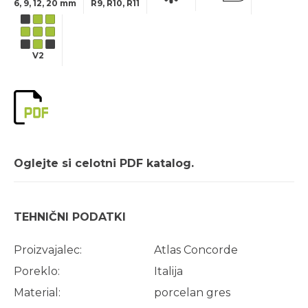
6, 9, 12, 20 mm
R9, R10, R11
V2
Oglejte si celotni PDF katalog.
TEHNIČNI PODATKI
Proizvajalec:
Atlas Concorde
Poreklo:
Italija
Material:
porcelan gres