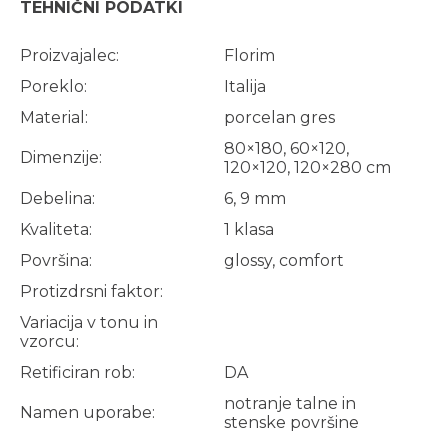
TEHNIČNI PODATKI
Proizvajalec:
Florim
Poreklo:
Italija
Material:
porcelan gres
80×180, 60×120,
Dimenzije:
120×120, 120×280 cm
Debelina:
6, 9 mm
Kvaliteta:
1 klasa
Površina:
glossy, comfort
Protizdrsni faktor:
Variacija v tonu in
vzorcu:
Retificiran rob:
DA
notranje talne in
Namen uporabe:
stenske površine