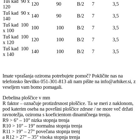
Tuš kad 90 x
120
90
B/2
7
3,5
120
Tuš kad 90 x
140
90
B/2
7
3,5
140
Tuš kad 100
100
100
B/2
7
3,5
x 100
Tuš kad 100
120
100
B/2
7
3,5
x 120
Tuš kad 100
140
100
B/2
7
3,5
x 140
Imate vprašanja oziroma potrebujete pomoč? Pokličite nas na
telefonsko številko 051-301-813 ali nam pišite na info@arhiker.si, z
veseljem vam bomo pomagali.
Debelina ploščice v mm
R faktor – označuje protizdrsnost ploščice. Ta se meri z naklonom,
pod katerim oseba na površini ploščice zdrsne / ne more več držati
ravnotežja, oziroma s koeficientom dinamičnega trenja.
R9 > 6° – 10° nizka stopnja trenja
R10 > 10° – 19° normalna stopnja trenja
R11 > 19° – 27° povečana stopnja trenj
a R12 > 27° – 35° visoka stopnja trenja