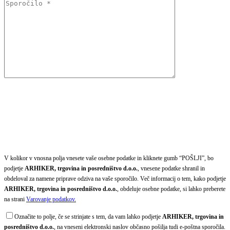
V kolikor v vnosna polja vnesete vaše osebne podatke in kliknete gumb “POŠLJI”, bo
podjetje
ARHIKER, trgovina in posredništvo d.o.o.
, vnesene podatke shranil in
obdeloval za namene priprave odziva na vaše sporočilo. Več informacij o tem, kako podjetje
ARHIKER, trgovina in posredništvo d.o.o.
, obdeluje osebne podatke, si lahko preberete
na strani
Varovanje podatkov.
Označite to polje, če se strinjate s tem, da vam lahko podjetje
ARHIKER, trgovina in
posredništvo d.o.o.
, na vneseni elektronski naslov občasno pošilja tudi e-poštna sporočila.