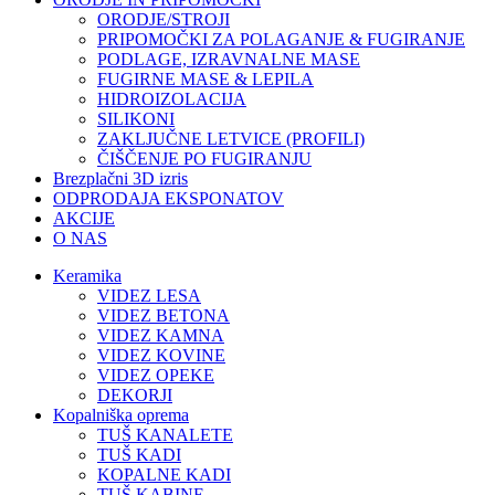
ORODJE/STROJI
PRIPOMOČKI ZA POLAGANJE & FUGIRANJE
PODLAGE, IZRAVNALNE MASE
FUGIRNE MASE & LEPILA
HIDROIZOLACIJA
SILIKONI
ZAKLJUČNE LETVICE (PROFILI)
ČIŠČENJE PO FUGIRANJU
Brezplačni 3D izris
ODPRODAJA EKSPONATOV
AKCIJE
O NAS
Keramika
VIDEZ LESA
VIDEZ BETONA
VIDEZ KAMNA
VIDEZ KOVINE
VIDEZ OPEKE
DEKORJI
Kopalniška oprema
TUŠ KANALETE
TUŠ KADI
KOPALNE KADI
TUŠ KABINE