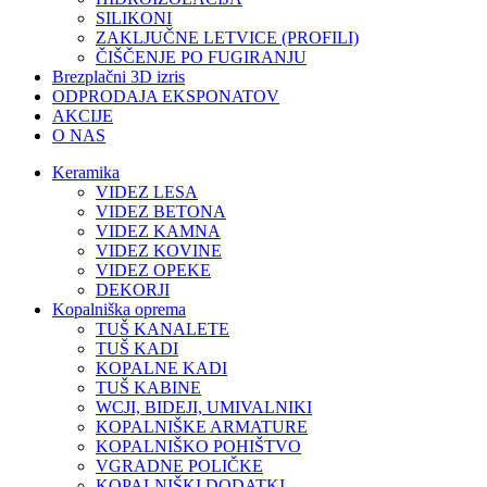
SILIKONI
ZAKLJUČNE LETVICE (PROFILI)
ČIŠČENJE PO FUGIRANJU
Brezplačni 3D izris
ODPRODAJA EKSPONATOV
AKCIJE
O NAS
Keramika
VIDEZ LESA
VIDEZ BETONA
VIDEZ KAMNA
VIDEZ KOVINE
VIDEZ OPEKE
DEKORJI
Kopalniška oprema
TUŠ KANALETE
TUŠ KADI
KOPALNE KADI
TUŠ KABINE
WCJI, BIDEJI, UMIVALNIKI
KOPALNIŠKE ARMATURE
KOPALNIŠKO POHIŠTVO
VGRADNE POLIČKE
KOPALNIŠKI DODATKI