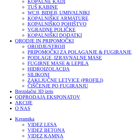
KOPALNE KADI
TUŠ KABINE
WCJI, BIDEJI, UMIVALNIKI
KOPALNIŠKE ARMATURE
KOPALNIŠKO POHIŠTVO
VGRADNE POLIČKE
KOPALNIŠKI DODATKI
ORODJE IN PRIPOMOČKI
ORODJE/STROJI
PRIPOMOČKI ZA POLAGANJE & FUGIRANJE
PODLAGE, IZRAVNALNE MASE
FUGIRNE MASE & LEPILA
HIDROIZOLACIJA
SILIKONI
ZAKLJUČNE LETVICE (PROFILI)
ČIŠČENJE PO FUGIRANJU
Brezplačni 3D izris
ODPRODAJA EKSPONATOV
AKCIJE
O NAS
Keramika
VIDEZ LESA
VIDEZ BETONA
VIDEZ KAMNA