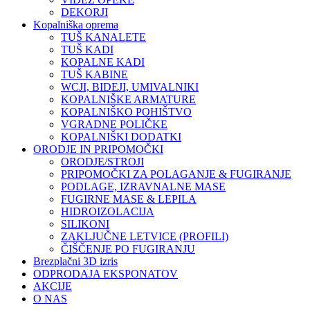
DEKORJI
Kopalniška oprema
TUŠ KANALETE
TUŠ KADI
KOPALNE KADI
TUŠ KABINE
WCJI, BIDEJI, UMIVALNIKI
KOPALNIŠKE ARMATURE
KOPALNIŠKO POHIŠTVO
VGRADNE POLIČKE
KOPALNIŠKI DODATKI
ORODJE IN PRIPOMOČKI
ORODJE/STROJI
PRIPOMOČKI ZA POLAGANJE & FUGIRANJE
PODLAGE, IZRAVNALNE MASE
FUGIRNE MASE & LEPILA
HIDROIZOLACIJA
SILIKONI
ZAKLJUČNE LETVICE (PROFILI)
ČIŠČENJE PO FUGIRANJU
Brezplačni 3D izris
ODPRODAJA EKSPONATOV
AKCIJE
O NAS