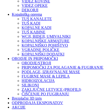
VIDEZ KOVINE
VIDEZ OPEKE
DEKORJI
Kopalniška oprema
TUŠ KANALETE
TUŠ KADI
KOPALNE KADI
TUŠ KABINE
WCJI, BIDEJI, UMIVALNIKI
KOPALNIŠKE ARMATURE
KOPALNIŠKO POHIŠTVO
VGRADNE POLIČKE
KOPALNIŠKI DODATKI
ORODJE IN PRIPOMOČKI
ORODJE/STROJI
PRIPOMOČKI ZA POLAGANJE & FUGIRANJE
PODLAGE, IZRAVNALNE MASE
FUGIRNE MASE & LEPILA
HIDROIZOLACIJA
SILIKONI
ZAKLJUČNE LETVICE (PROFILI)
ČIŠČENJE PO FUGIRANJU
Brezplačni 3D izris
ODPRODAJA EKSPONATOV
AKCIJE