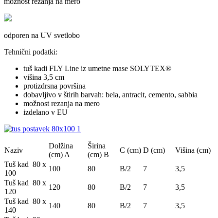
možnost rezanja na mero
odporen na UV svetlobo
Tehnični podatki:
tuš kadi FLY Line iz umetne mase SOLYTEX®
višina 3,5 cm
protizdrsna površina
dobavljivo v štirih barvah: bela, antracit, cemento, sabbia
možnost rezanja na mero
izdelano v EU
Dolžina
Širina
Naziv
C (cm)
D (cm)
Višina (cm)
(cm) A
(cm) B
Tuš kad 80 x
100
80
B/2
7
3,5
100
Tuš kad 80 x
120
80
B/2
7
3,5
120
Tuš kad 80 x
140
80
B/2
7
3,5
140