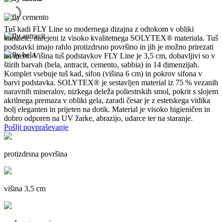
Tuš kadi FLY Line so modernega dizajna z odtokom v obliki
kanalete, narejeni iz visoko kvalitetnega SOLYTEX® materiala. Tuš
podstavki imajo rahlo protizdrsno površino in jih je možno prirezati
na mero. Višina tuš podstavkov FLY Line je 3,5 cm, dobavljivi so v
štirih barvah (bela, antracit, cemento, sabbia) in 14 dimenzijah.
Komplet vsebuje tuš kad, sifon (višina 6 cm) in pokrov sifona v
barvi podstavka. SOLYTEX® je sestavljen material iz 75 % vezanih
naravnih mineralov, nizkega deleža poliestrskih smol, pokrit s slojem
akrilnega premaza v obliki gela, zaradi česar je z estetskega vidika
bolj eleganten in prijeten na dotik. Material je visoko higieničen in
dobro odporen na UV žarke, abrazijo, udarce ter na staranje.
Pošlji povpraševanje
protizdrsna površina
višina 3,5 cm