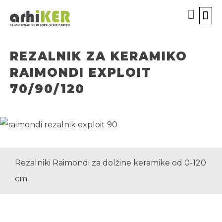
KOPALN
ORODJ
BREZPLA
ODPR
REZALNIK ZA KERAMIKO
RAIMONDI EXPLOIT
70/90/120
Rezalniki Raimondi za dolžine keramike od 0-120
cm.