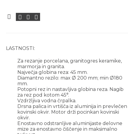
LASTNOSTI:
Za rezanje porcelana, granitogres keramike,
marmorja in granita.
Največja globina reza: 45 mm.
Diamantno rezilo: max Ø 200 mm; min Ø180
mm.
Potopni rez in nastavljiva globina reza. Nagib
za rez pod kotom 45°.
Vzdržljiva vodna črpalka.
Drsna palica in vrtišča iz aluminija in prevlečen
kovinski okvir. Motor drži pocinkan kovinski
okvir.
Enostavno odstranljive aluminijaste delovne
mize za enostavno čiščenje in maksimalno