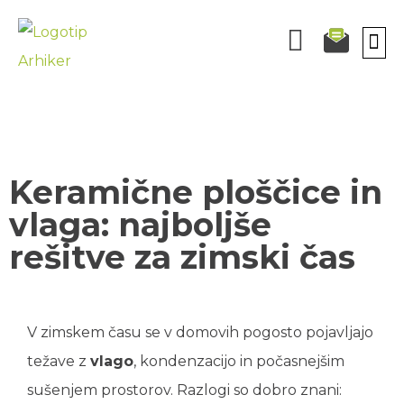
KOPALN
ORODJ
BREZPLA
ODPR
Keramične ploščice in
vlaga: najboljše
rešitve za zimski čas
V zimskem času se v domovih pogosto pojavljajo
težave z
vlago
, kondenzacijo in počasnejšim
sušenjem prostorov. Razlogi so dobro znani: