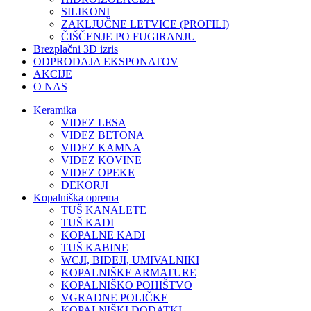
SILIKONI
ZAKLJUČNE LETVICE (PROFILI)
ČIŠČENJE PO FUGIRANJU
Brezplačni 3D izris
ODPRODAJA EKSPONATOV
AKCIJE
O NAS
Keramika
VIDEZ LESA
VIDEZ BETONA
VIDEZ KAMNA
VIDEZ KOVINE
VIDEZ OPEKE
DEKORJI
Kopalniška oprema
TUŠ KANALETE
TUŠ KADI
KOPALNE KADI
TUŠ KABINE
WCJI, BIDEJI, UMIVALNIKI
KOPALNIŠKE ARMATURE
KOPALNIŠKO POHIŠTVO
VGRADNE POLIČKE
KOPALNIŠKI DODATKI