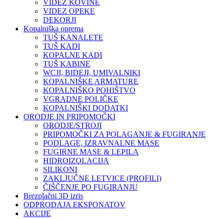
VIDEZ KOVINE
VIDEZ OPEKE
DEKORJI
Kopalniška oprema
TUŠ KANALETE
TUŠ KADI
KOPALNE KADI
TUŠ KABINE
WCJI, BIDEJI, UMIVALNIKI
KOPALNIŠKE ARMATURE
KOPALNIŠKO POHIŠTVO
VGRADNE POLIČKE
KOPALNIŠKI DODATKI
ORODJE IN PRIPOMOČKI
ORODJE/STROJI
PRIPOMOČKI ZA POLAGANJE & FUGIRANJE
PODLAGE, IZRAVNALNE MASE
FUGIRNE MASE & LEPILA
HIDROIZOLACIJA
SILIKONI
ZAKLJUČNE LETVICE (PROFILI)
ČIŠČENJE PO FUGIRANJU
Brezplačni 3D izris
ODPRODAJA EKSPONATOV
AKCIJE