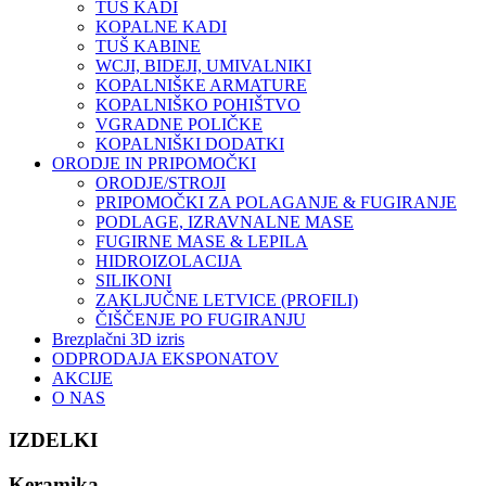
TUŠ KADI
KOPALNE KADI
TUŠ KABINE
WCJI, BIDEJI, UMIVALNIKI
KOPALNIŠKE ARMATURE
KOPALNIŠKO POHIŠTVO
VGRADNE POLIČKE
KOPALNIŠKI DODATKI
ORODJE IN PRIPOMOČKI
ORODJE/STROJI
PRIPOMOČKI ZA POLAGANJE & FUGIRANJE
PODLAGE, IZRAVNALNE MASE
FUGIRNE MASE & LEPILA
HIDROIZOLACIJA
SILIKONI
ZAKLJUČNE LETVICE (PROFILI)
ČIŠČENJE PO FUGIRANJU
Brezplačni 3D izris
ODPRODAJA EKSPONATOV
AKCIJE
O NAS
IZDELKI
Keramika