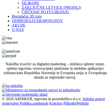
SILIKONI
ZAKLJUČNE LETVICE (PROFILI)
ČIŠČENJE PO FUGIRANJU
Brezplačni 3D izris
ODPRODAJA EKSPONATOV
AKCIJE
O NAS
Naložbo (vavčer za digitalni marketing – izdelava spletne strani,
spletne trgovine, rezervacijske platforme in mobilne aplikacije)
sofinancirata Republika Slovenija in Evropska unija iz Evropskega
sklada za regionalni razvoj.
©
2026
ARHIKER, trgovina in posredništvo d.o.o.
Splošni pogoji
poslovanja
Politika zasebnosti
Kolofon
Piškotki
|
Webtim