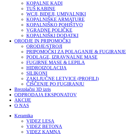
KOPALNE KADI
TUŠ KABINE
WCJI, BIDEJI, UMIVALNIKI
KOPALNIŠKE ARMATURE
KOPALNIŠKO POHIŠTVO
VGRADNE POLIČKE
KOPALNIŠKI DODATKI
ORODJE IN PRIPOMOČKI
ORODJE/STROJI
PRIPOMOČKI ZA POLAGANJE & FUGIRANJE
PODLAGE, IZRAVNALNE MASE
FUGIRNE MASE & LEPILA
HIDROIZOLACIJA
SILIKONI
ZAKLJUČNE LETVICE (PROFILI)
ČIŠČENJE PO FUGIRANJU
Brezplačni 3D izris
ODPRODAJA EKSPONATOV
AKCIJE
O NAS
Keramika
VIDEZ LESA
VIDEZ BETONA
VIDEZ KAMNA