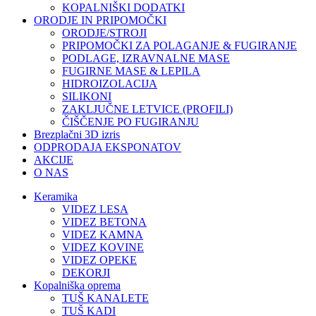
KOPALNIŠKI DODATKI
ORODJE IN PRIPOMOČKI
ORODJE/STROJI
PRIPOMOČKI ZA POLAGANJE & FUGIRANJE
PODLAGE, IZRAVNALNE MASE
FUGIRNE MASE & LEPILA
HIDROIZOLACIJA
SILIKONI
ZAKLJUČNE LETVICE (PROFILI)
ČIŠČENJE PO FUGIRANJU
Brezplačni 3D izris
ODPRODAJA EKSPONATOV
AKCIJE
O NAS
Keramika
VIDEZ LESA
VIDEZ BETONA
VIDEZ KAMNA
VIDEZ KOVINE
VIDEZ OPEKE
DEKORJI
Kopalniška oprema
TUŠ KANALETE
TUŠ KADI