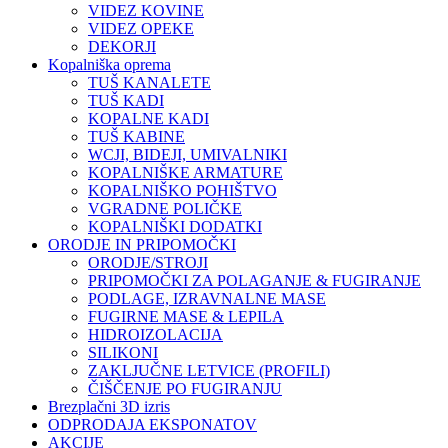
VIDEZ KOVINE
VIDEZ OPEKE
DEKORJI
Kopalniška oprema
TUŠ KANALETE
TUŠ KADI
KOPALNE KADI
TUŠ KABINE
WCJI, BIDEJI, UMIVALNIKI
KOPALNIŠKE ARMATURE
KOPALNIŠKO POHIŠTVO
VGRADNE POLIČKE
KOPALNIŠKI DODATKI
ORODJE IN PRIPOMOČKI
ORODJE/STROJI
PRIPOMOČKI ZA POLAGANJE & FUGIRANJE
PODLAGE, IZRAVNALNE MASE
FUGIRNE MASE & LEPILA
HIDROIZOLACIJA
SILIKONI
ZAKLJUČNE LETVICE (PROFILI)
ČIŠČENJE PO FUGIRANJU
Brezplačni 3D izris
ODPRODAJA EKSPONATOV
AKCIJE