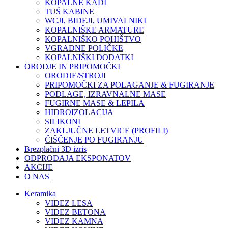
KOPALNE KADI
TUŠ KABINE
WCJI, BIDEJI, UMIVALNIKI
KOPALNIŠKE ARMATURE
KOPALNIŠKO POHIŠTVO
VGRADNE POLIČKE
KOPALNIŠKI DODATKI
ORODJE IN PRIPOMOČKI
ORODJE/STROJI
PRIPOMOČKI ZA POLAGANJE & FUGIRANJE
PODLAGE, IZRAVNALNE MASE
FUGIRNE MASE & LEPILA
HIDROIZOLACIJA
SILIKONI
ZAKLJUČNE LETVICE (PROFILI)
ČIŠČENJE PO FUGIRANJU
Brezplačni 3D izris
ODPRODAJA EKSPONATOV
AKCIJE
O NAS
Keramika
VIDEZ LESA
VIDEZ BETONA
VIDEZ KAMNA