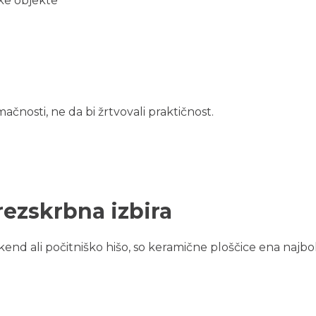
ske objekte
čnosti, ne da bi žrtvovali praktičnost.
rezskrbna izbira
kend ali počitniško hišo, so keramične ploščice ena najbo