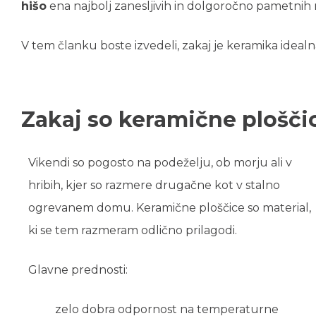
hišo
ena najbolj zanesljivih in dolgoročno pametnih r
V tem članku boste izvedeli, zakaj je keramika idealna 
Zakaj so keramične ploščic
Vikendi so pogosto na podeželju, ob morju ali v
hribih, kjer so razmere drugačne kot v stalno
ogrevanem domu. Keramične ploščice so material,
ki se tem razmeram odlično prilagodi.
Glavne prednosti:
zelo dobra odpornost na temperaturne