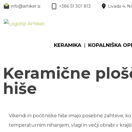
KERAMIKA
KOPALNI
info@arhiker.si
Livada 4, 
+386 51 301 813
KERAMIKA
KOPALNIŠKA O
Keramične plošč
hiše
Vikendi in počitniške hiše imajo posebne zahteve, ko g
temperaturnim nihanjem, vlagi in večji obrabi v krajš