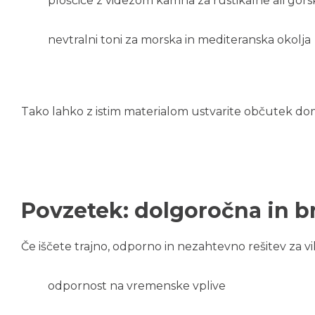
ploščice z videzom kamna za rustikalne ali gor
nevtralni toni za morska in mediteranska okolja
Tako lahko z istim materialom ustvarite občutek doma
Povzetek: dolgoročna in b
Če iščete trajno, odporno in nezahtevno rešitev za vi
odpornost na vremenske vplive