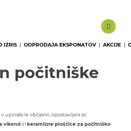
IZRIS
ODPRODAJA EKSPONATOV
AKCIJE
O NAS
 IZRIS
ODPRODAJA EKSPONATOV
AKCIJE
n počitniške
 v uporabi le občasno, izpostavljeni so
a vikend
in
keramične ploščice za počitniško