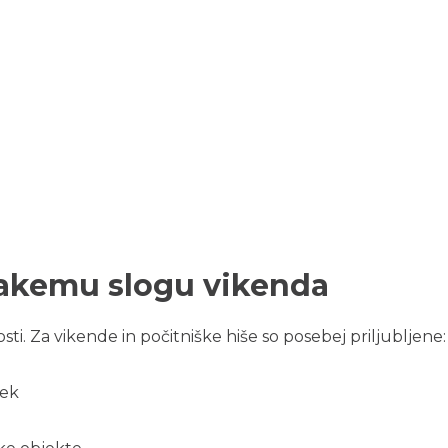
vsakemu slogu vikenda
 Za vikende in počitniške hiše so posebej priljubljene:
tek