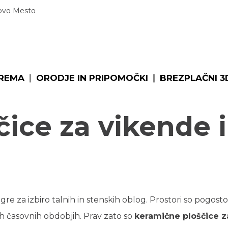
ŠKA OPREMA
ORODJE IN PRIPOMOČKI
BREZPLAČNI 3D 
Novo Mesto
PREMA
ORODJE IN PRIPOMOČKI
BREZPLAČNI 3D
ice za vikende i
re za izbiro talnih in stenskih oblog. Prostori so pogosto
ih časovnih obdobjih. Prav zato so
keramične ploščice z